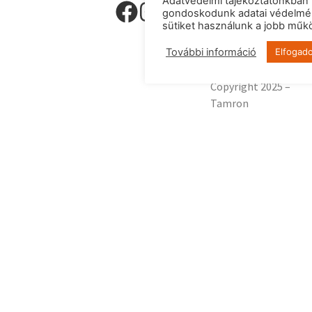
Adatvédelmi tájékoztatónkban 
Kapcsolat
gondoskodunk adatai védelmér
|
Adatvédelmi
sütiket használunk a jobb mű
tájékoztató
|
További információ
Elfogad
Sütik
Copyright 2025 –
Tamron