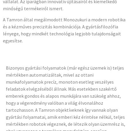
vállalat. Az iparágban innovatív újításairól és kiemelkedő
minőségű termékeiről ismert.
A Tamron által megálmodott Monozukuri a modern robotika
és a kézműves precizitás kombinációja. A gyártásfilozófia
lényege, hogy mindkét technológia legjobb tulajdonságait
egyesítse.
Bizonyos gyártási folyamatok (már egész üzemek is) teljes
mértékben automatizáltak, mivel az ottani
munkafolyamatok precíz, monoton esetleg veszélyes
feladatok elvégzéséből állnak. Más esetekben szakértő
emberek gondos és alapos munkájára van szükség ahhoz,
hogy a végeredmény valóban a világ élvonalához
tartozhasson. A Tamron objektíveknek így vannak olyan
gyártási folyamatai, amik emberi kéz érintése nélkül, teljes
mértékben robotok végeznek, de létezik olyan üzemrész is,
ahol ugyanazon a terméken manufaktúra-szerűen