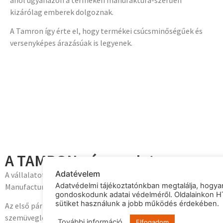
kizárólag emberek dolgoznak.
A Tamron így érte el, hogy termékei csúcsminőségűek és
versenyképes árazásúak is legyenek.
A TAMRON név eredete
Adatévelem
A vállalatot Takeyuki Arai eredetileg Taisei Optical Equipment
Adatvédelmi tájékoztatónkban megtalálja, hogya
Manufacturing néven alapította.
gondoskodunk adatai védelméről. Oldalainkon H
sütiket használunk a jobb működés érdekében.
Az első pár évben azonban hatalmas lépéseket tett a cég a
szemüveglencsék gyártásától. Uhyoue Tamura főmérnök
További információ
Elfogadom