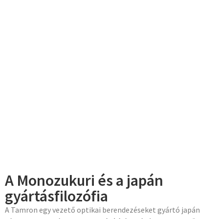
ról
A Monozukuri és a japán
gyártásfilozófia
A Tamron egy vezető optikai berendezéseket gyártó japán