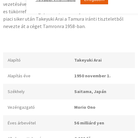
vezetésével létrehozták az első cserélhető objektívet 32 mm-
es tükörreflexes gépekhez, és a T bajonettet. Az innovációs és
piaci siker után Takeyuki Arai a Tamura iránti tiszteletből
nevezte át a céget Tamronra 1958-ban.
Alapító
Takeyuki Arai
Alapítás éve
1950 november 1.
Székhely
Saitama, Japán
Vezérigazgató
Morio Ono
Éves árbevétel
56 milliárd yen