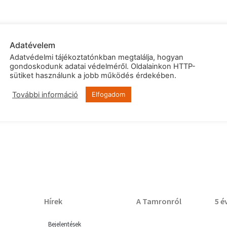
l frame szenzornál)
Adatévelem
Adatvédelmi tájékoztatónkban megtalálja, hogyan
m (T)
gondoskodunk adatai védelméről. Oldalainkon HTTP-
sütiket használunk a jobb működés érdekében.
További információ
Elfogadom
Hírek
A Tamronról
5 é
Bejelentések