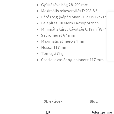
Gyújtótávolság 28-200 mm
Maximális rekesznyílás F/208-5.6
Látószög (képátlóban) 75°23′-12°21 ‘ (ful
Felépítés: 18 elem 14 csoportban
Minimális tárgy távolság 0,19 m (W) / 0,8 
Szűrőméret 67 mm
Maximális átmérő 74 mm
Hossz: 117 mm
Tömeg 575 g
Csatlakozás Sony-bajonett 117 mm
Objektívek
Blog
SLR
Fotós szemmel