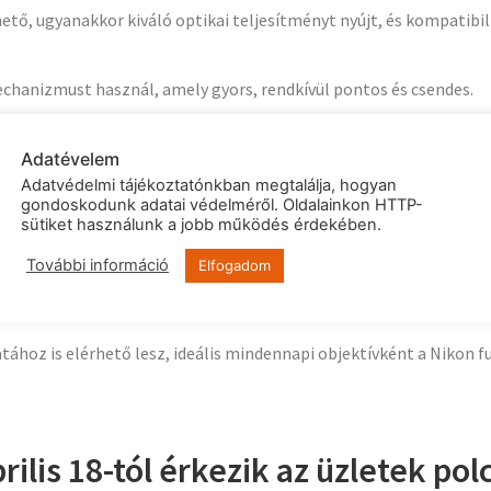
ő, ugyanakkor kiváló optikai teljesítményt nyújt, és kompatibil
hanizmust használ, amely gyors, rendkívül pontos és csendes.
 kiválóan teljesít, a széles tartományban 0,18 m-es MOD (minimális
Adatévelem
Adatvédelmi tájékoztatónkban megtalálja, hogyan
szi a kezelhetőséget, többek között kiváló karcállóságú bevonatt
gondoskodunk adatai védelméről. Oldalainkon HTTP-
sütiket használunk a jobb működés érdekében.
vel.
További információ
Elfogadom
nélküli modellekhez készült kompakt, fényerős standard zoom
tához is elérhető lesz, ideális mindennapi objektívként a Nikon 
ilis 18-tól érkezik az üzletek polc