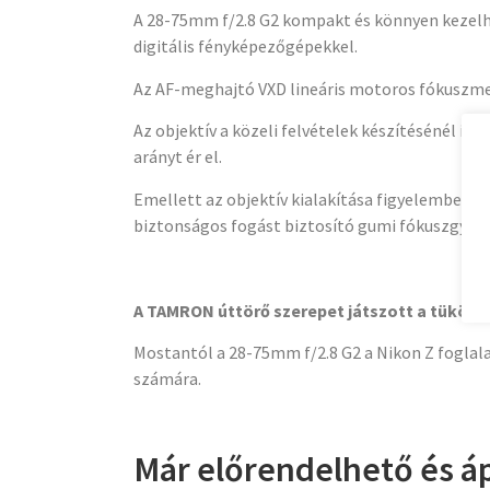
A 28-75mm f/2.8 G2 kompakt és könnyen kezelhet
digitális fényképezőgépekkel.
Az AF-meghajtó VXD lineáris motoros fókuszmec
Az objektív a közeli felvételek készítésénél is
arányt ér el.
Emellett az objektív kialakítása figyelembe ve
biztonságos fogást biztosító gumi fókuszgyűrű
A TAMRON úttörő szerepet játszott a tükör 
Mostantól a 28-75mm f/2.8 G2 a Nikon Z foglala
számára.
Már előrendelhető és ápr