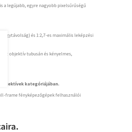
is a legújabb, egyre nagyobb pixelsűrűségű
 tárgytávolság) és 1:2,7-es maximális leképzési
al az objektív tubusán és kényelmes,
objektívek kategóriájában.​
full-frame fényképezőgépek felhasználói
aira.