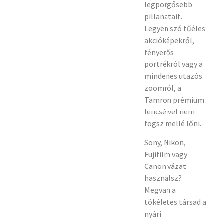
legpörgősebb
pillanatait.
Legyen szó tűéles
akcióképekről,
fényerős
portrékról vagy a
mindenes utazós
zoomról, a
Tamron prémium
lencséivel nem
fogsz mellé lőni.
Sony, Nikon,
Fujifilm vagy
Canon vázat
használsz?
Megvan a
tökéletes társad a
nyári