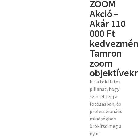
ZOOM
Akció –
Akár 110
000 Ft
kedvezmé
Tamron
zoom
objektívekr
Itt a tökéletes
pillanat, hogy
szintet lépj a
fotózásban, és
professzionális
minőségben
örökítsd meg a
nyár