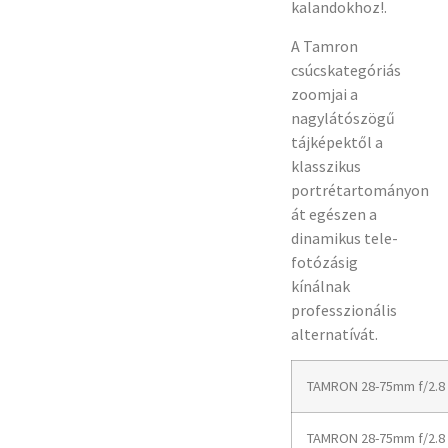
kalandokhoz!
.
A Tamron
csúcskategóriás
zoomjai a
nagylátószögű
tájképektől a
klasszikus
portrétartományon
át egészen a
dinamikus tele-
fotózásig
kínálnak
professzionális
alternatívát.
TAMRON 28-75mm f/2.8 Di
TAMRON 28-75mm f/2.8 Di