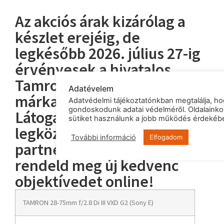
Az akciós árak kizárólag a
készlet erejéig, de
legkésőbb 2026. július 27-ig
érvényesek a hivatalos
Tamron
Adatévelem
márkakereskedőknél.
Adatvédelmi tájékoztatónkban megtalálja, h
gondoskodunk adatai védelméről. Oldalaink
Látogass el a hozzád
sütiket használunk a jobb működés érdekéb
legközelebbi
További információ
Elfogadom
partnerünkhöz, vagy
rendeld meg új kedvenc
objektívedet online!
TAMRON 28-75mm f/2.8 Di III VXD G2 (Sony E)