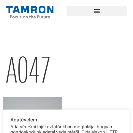
A047
Adatévelem
Adatvédelmi tájékoztatónkban megtalálja, hogyan
gondoskodunk adatai védelméről. Oldalainkon HTTP-