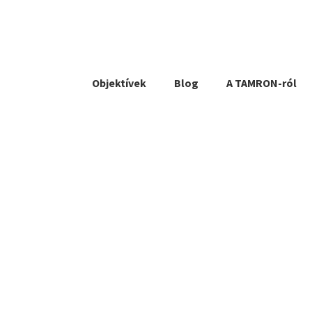
Objektívek
Blog
A TAMRON-ról
Kategó
bajone