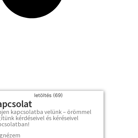
apcsolat
pjen kapcsolatba velünk – örömmel
ítünk kérdéseivel és kéréseivel
pcsolatban!
gnézem