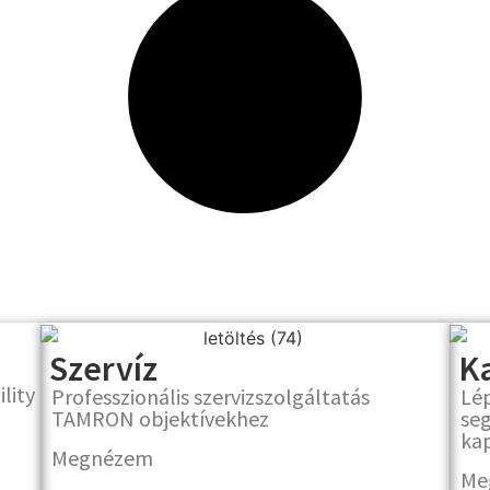
Szervíz
K
lity
Professzionális szervizszolgáltatás
Lé
TAMRON objektívekhez
seg
ka
Megnézem
Me