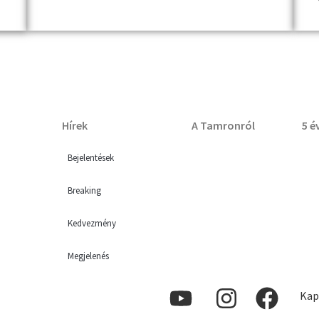
Hírek
A Tamronról
5 é
Bejelentések
Breaking
Kedvezmény
Megjelenés
Kap