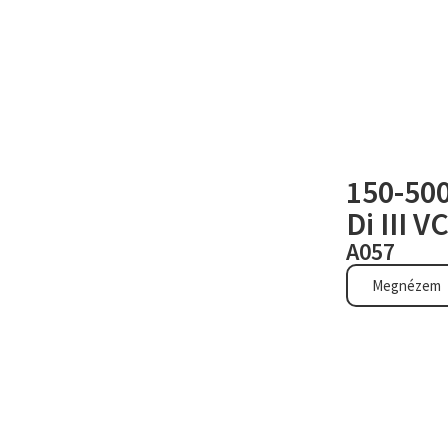
150-50
Di III V
A057
Megnézem