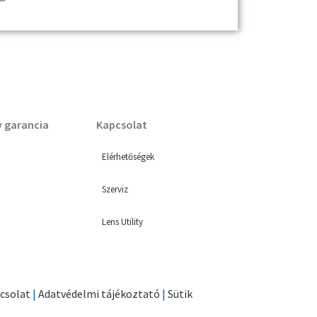
v garancia
Kapcsolat
Elérhetőségek
Szerviz
Lens Utility
csolat
|
Adatvédelmi tájékoztató
|
Sütik