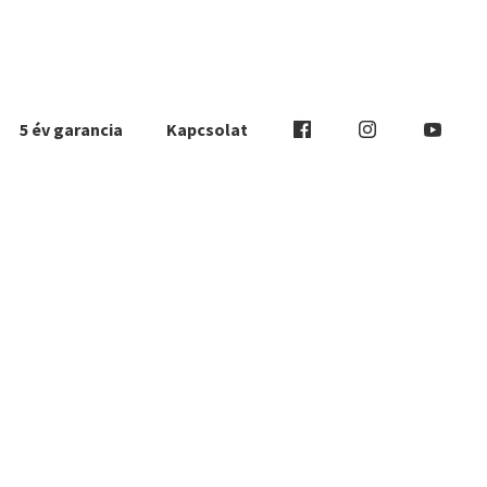
5 év garancia
Kapcsolat
ria: Nik
tthez