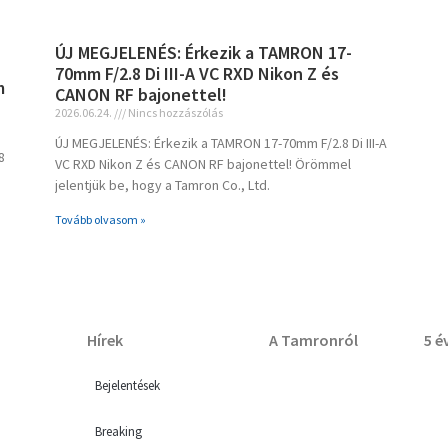
ÚJ MEGJELENÉS: Érkezik a TAMRON 17-
70mm F/2.8 Di III-A VC RXD Nikon Z és
m
CANON RF bajonettel!
2026.06.24.
Nincs hozzászólás
ÚJ MEGJELENÉS: Érkezik a TAMRON 17-70mm F/2.8 Di III-A
8
VC RXD Nikon Z és CANON RF bajonettel! Örömmel
jelentjük be, hogy a Tamron Co., Ltd.
Tovább olvasom »
Hírek
A Tamronról
5 é
Bejelentések
Breaking