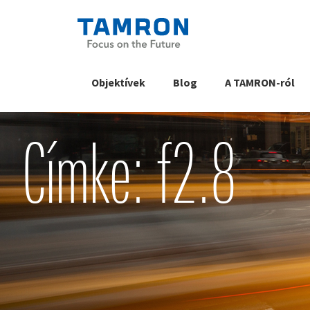
Objektívek
Blog
A TAMRON-ról
Címke: f2.8