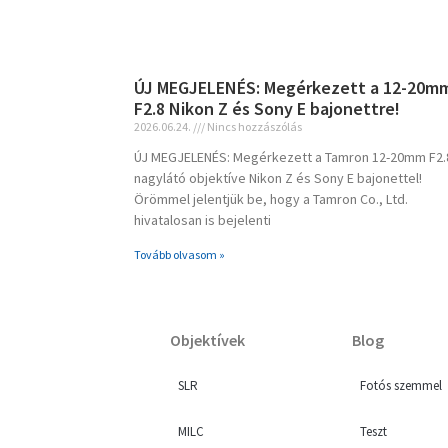
ÚJ MEGJELENÉS: Megérkezett a 12-20m
F2.8 Nikon Z és Sony E bajonettre!
2026.06.24.
Nincs hozzászólás
ÚJ MEGJELENÉS: Megérkezett a Tamron 12-20mm F2.
nagylátó objektíve Nikon Z és Sony E bajonettel!
Örömmel jelentjük be, hogy a Tamron Co., Ltd.
hivatalosan is bejelenti
Tovább olvasom »
Objektívek
Blog
SLR
Fotós szemmel
MILC
Teszt