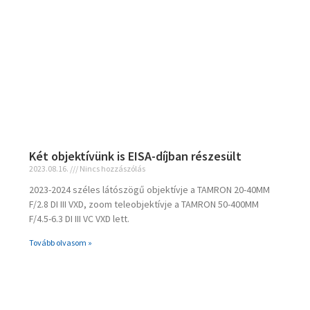
Két objektívünk is EISA-díjban részesült
2023.08.16.
Nincs hozzászólás
2023-2024 széles látószögű objektívje a TAMRON 20-40MM
F/2.8 DI III VXD, zoom teleobjektívje a TAMRON 50-400MM
F/4.5-6.3 DI III VC VXD lett.
Tovább olvasom »