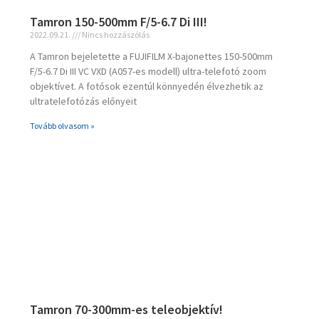
Tamron 150-500mm F/5-6.7 Di III!
2022.09.21.
Nincs hozzászólás
A Tamron bejeletette a FUJIFILM X-bajonettes 150-500mm
F/5-6.7 Di III VC VXD (A057-es modell) ultra-telefotó zoom
objektívet. A fotósok ezentúl könnyedén élvezhetik az
ultratelefotózás előnyeit
Tovább olvasom »
Tamron 70-300mm-es teleobjektív!