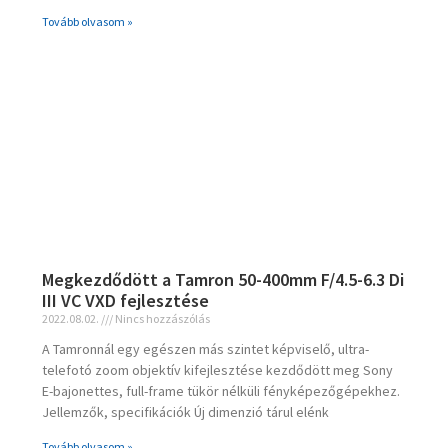
Tovább olvasom »
Megkezdődött a Tamron 50-400mm F/4.5-6.3 Di
III VC VXD fejlesztése
2022.08.02.
Nincs hozzászólás
A Tamronnál egy egészen más szintet képviselő, ultra-
telefotó zoom objektív kifejlesztése kezdődött meg Sony
E-bajonettes, full-frame tükör nélküli fényképezőgépekhez.
Jellemzők, specifikációk Új dimenzió tárul elénk
Tovább olvasom »