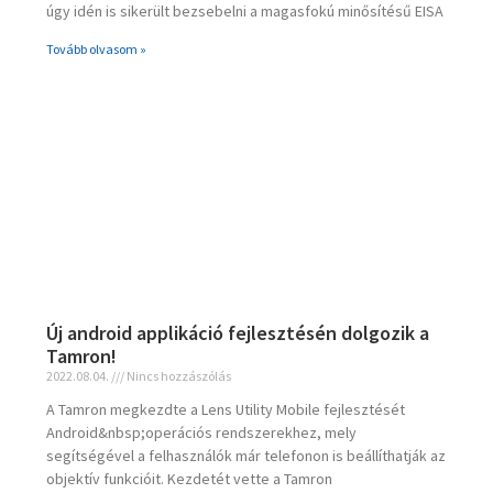
úgy idén is sikerült bezsebelni a magasfokú minősítésű EISA
Tovább olvasom »
Új android applikáció fejlesztésén dolgozik a
Tamron!
2022.08.04.
Nincs hozzászólás
A Tamron megkezdte a Lens Utility Mobile fejlesztését
Android&nbsp;operációs rendszerekhez, mely
segítségével a felhasználók már telefonon is beállíthatják az
objektív funkcióit. Kezdetét vette a Tamron