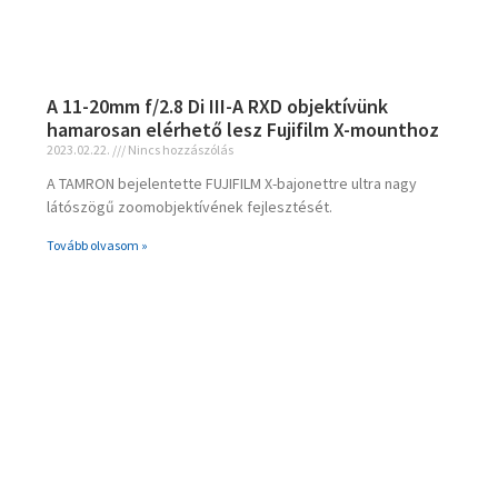
A 11-20mm f/2.8 Di III-A RXD objektívünk
hamarosan elérhető lesz Fujifilm X-mounthoz
2023.02.22.
Nincs hozzászólás
A TAMRON bejelentette FUJIFILM X-bajonettre ultra nagy
látószögű zoomobjektívének fejlesztését.
Tovább olvasom »