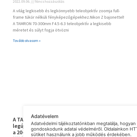
2022.09.06.
Nincs hozzászólás
A világ legkisebb és legkönnyebb teleobjektív zoomja full-
frame tükör nélküli fényképezőgépekhez.Nikon Z bajonettel!​
A TAMRON 70-300mm F4.5-6.3 teleobjektív a legkisebb
méretet és súlyt fogja ötvözni
Tovább olvasom »
Adatévelem
A TAMRON bejelentette a kategóriájában
Adatvédelmi tájékoztatónkban megtalálja, hogyan
legújabb és egyedülállóbb, standard zoomját
gondoskodunk adatai védelméről. Oldalainkon HT
a 20-40mm F2.8 Di III VXD!
sütiket használunk a jobb működés érdekében.