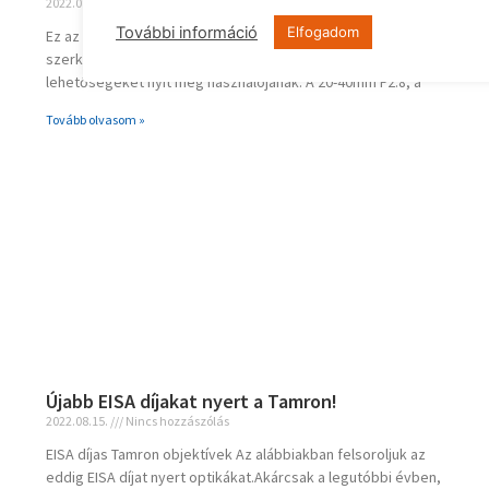
2022.08.17.
Nincs hozzászólás
További információ
Elfogadom
Ez az új objektív a legkompaktabb és a legkönnyebb
szerkezetű jelenleg a kategóriájában. Ezen kívül új videós
lehetőségeket nyit meg használójának. A 20-40mm F2.8, a
Tovább olvasom »
Újabb EISA díjakat nyert a Tamron!
2022.08.15.
Nincs hozzászólás
EISA díjas Tamron objektívek Az alábbiakban felsoroljuk az
eddig EISA díjat nyert optikákat.Akárcsak a legutóbbi évben,